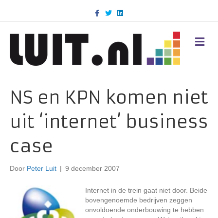
F
T
L
a
w
i
c
i
n
e
t
k
b
t
e
M
o
e
d
E
o
r
i
N
k
n
U
NS en KPN komen niet
uit ‘internet’ business
case
Door
Peter Luit
|
9 december 2007
Internet in de trein gaat niet door. Beide
bovengenoemde bedrijven zeggen
onvoldoende onderbouwing te hebben