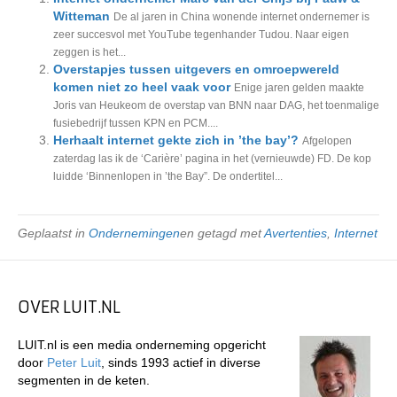
Witteman
De al jaren in China wonende internet ondernemer is
zeer succesvol met YouTube tegenhander Tudou. Naar eigen
zeggen is het...
Overstapjes tussen uitgevers en omroepwereld
komen niet zo heel vaak voor
Enige jaren gelden maakte
Joris van Heukeom de overstap van BNN naar DAG, het toenmalige
fusiebedrijf tussen KPN en PCM....
Herhaalt internet gekte zich in ’the bay’?
Afgelopen
zaterdag las ik de ‘Carière’ pagina in het (vernieuwde) FD. De kop
luidde ‘Binnenlopen in ’the Bay”. De ondertitel...
Geplaatst in
Ondernemingen
en getagd met
Avertenties
,
Internet
OVER LUIT.NL
LUIT.nl is een media onderneming opgericht
door
Peter Luit
, sinds 1993 actief in diverse
segmenten in de keten.