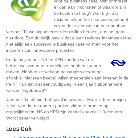
voor de business case. Wat ontbreekt
er dan aan inkomsten of waarom zijn
de kosten te hoog? Dan blijkt dat
reclame alleen het financieringsmodel
is van deze innovatie in het openbaar
vervoer. Te weinig adverteerders willen betalen, dus het gaat
niet door. Een duidelijk bewijs dat alleen reclame inkomsten lang
niet altijd een succesvolle business case vormen voor het
invoeren van innovatieve projecten.
En dat is jammer. NS en KPN zouden wat mij
betreft wel wat meer modelletjes hebben kunnen
maken. Hebben ze wel aan passagiers gevraagd
of ook zij niet (een beetje) willen meebetalen aan internet in de
trein? Kan dat niet eenvoudigweg in een (jaar) abonnement
worden ‘ingebouwd’?
Jammer dat dit niet het geval is geweest. Maar ik ben er bijna
zeker van dat nu andere partijen zitten te broeien op
mogelijkheden. NS en KPN zijn kennelijk teveel 1.0 denkers.
Wordt zeker vervolgd!
Lees Ook:
Internet ondernemer Marc van der Chijs bij Pauw &