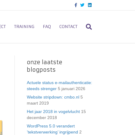
F
T
L
a
w
i
c
i
n
e
t
k
b
t
e
o
e
d
ECT
TRAINING
FAQ
CONTACT
o
r
i
k
n
onze laatste
blogposts
Actuele status e-mailauthenticatie:
steeds strenger
5 januari 2026
Website stripdown: cmbo.nl
5
maart 2019
Het jaar 2018 in vogelvlucht
15
december 2018
WordPress 5.0 verandert
’tekstverwerking’ ingrijpend
2