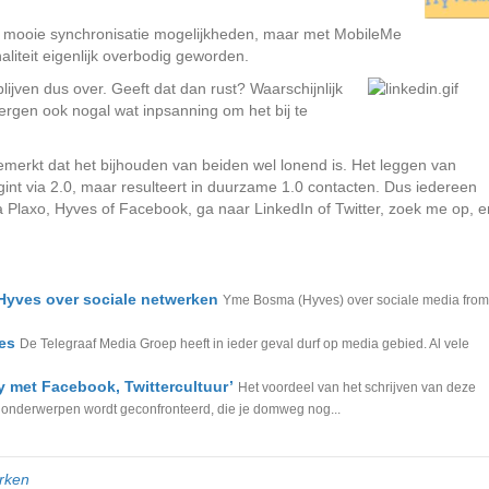
 mooie synchronisatie mogelijkheden, maar met MobileMe
naliteit eigenlijk overbodig geworden.
lijven dus over. Geeft dat dan rust? Waarschijnlijk
vergen ook nogal wat inpsanning om het bij te
emerkt dat het bijhouden van beiden wel lonend is. Het leggen van
int via 2.0, maar resulteert in duurzame 1.0 contacten. Dus iedereen
ia Plaxo, Hyves of Facebook, ga naar LinkedIn of Twitter, zoek me op, e
Hyves over sociale netwerken
Yme Bosma (Hyves) over sociale media from
es
De Telegraaf Media Groep heeft in ieder geval durf op media gebied. Al vele
y met Facebook, Twittercultuur’
Het voordeel van het schrijven van deze
 onderwerpen wordt geconfronteerd, die je domweg nog...
rken