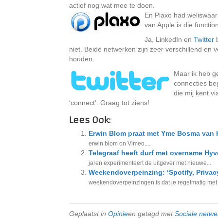
actief nog wat mee te doen.
En Plaxo had weliswaar
van Apple is die functio
Ja, LinkedIn en
Twitter
b
niet. Beide netwerken zijn zeer verschillend en 
houden.
Maar ik heb g
connecties beg
die mij kent v
‘connect’. Graag tot ziens!
Lees Ook:
Erwin Blom praat met Yme Bosma van 
erwin blom on Vimeo....
Telegraaf heeft durf met overname Hyv
jaren experimenteert de uitgever met nieuwe...
Weekendoverpeinzing: ‘Spotify, Privac
weekendoverpeinzingen is dat je regelmatig met
Geplaatst in
Opinie
en getagd met
Sociale netwe