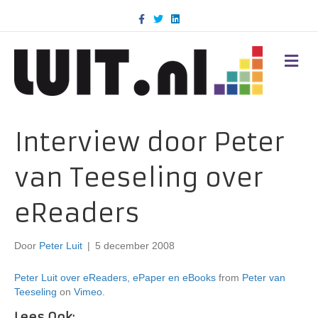
F
T
L
a
w
i
c
i
n
e
t
k
b
t
e
M
o
e
d
E
o
r
i
N
k
n
U
Interview door Peter
van Teeseling over
eReaders
Door
Peter Luit
|
5 december 2008
Peter Luit over eReaders, ePaper en eBooks
from
Peter van
Teeseling
on
Vimeo
.
Lees Ook: