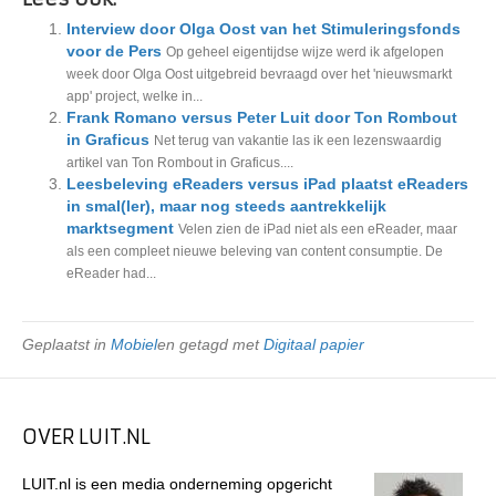
Interview door Olga Oost van het Stimuleringsfonds
voor de Pers
Op geheel eigentijdse wijze werd ik afgelopen
week door Olga Oost uitgebreid bevraagd over het 'nieuwsmarkt
app' project, welke in...
Frank Romano versus Peter Luit door Ton Rombout
in Graficus
Net terug van vakantie las ik een lezenswaardig
artikel van Ton Rombout in Graficus....
Leesbeleving eReaders versus iPad plaatst eReaders
in smal(ler), maar nog steeds aantrekkelijk
marktsegment
Velen zien de iPad niet als een eReader, maar
als een compleet nieuwe beleving van content consumptie. De
eReader had...
Geplaatst in
Mobiel
en getagd met
Digitaal papier
OVER LUIT.NL
LUIT.nl is een media onderneming opgericht