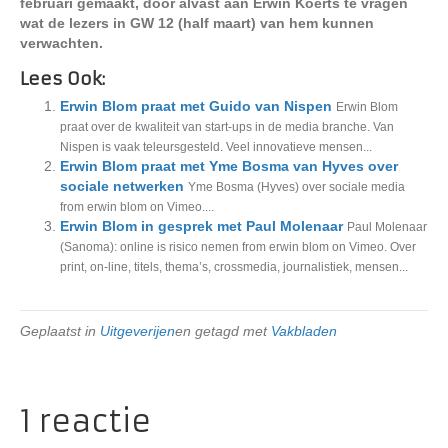
februari gemaakt, door alvast aan Erwin Koerts te vragen
wat de lezers in GW 12 (half maart) van hem kunnen
verwachten.
Lees Ook:
Erwin Blom praat met Guido van Nispen
Erwin Blom
praat over de kwaliteit van start-ups in de media branche. Van
Nispen is vaak teleursgesteld. Veel innovatieve mensen...
Erwin Blom praat met Yme Bosma van Hyves over
sociale netwerken
Yme Bosma (Hyves) over sociale media
from erwin blom on Vimeo....
Erwin Blom in gesprek met Paul Molenaar
Paul Molenaar
(Sanoma): online is risico nemen from erwin blom on Vimeo. Over
print, on-line, titels, thema’s, crossmedia, journalistiek, mensen...
Geplaatst in
Uitgeverijen
en getagd met
Vakbladen
1 reactie