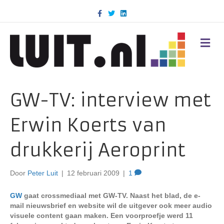
F
T
L
a
w
i
c
i
n
e
t
k
b
t
e
M
o
e
d
E
o
r
i
N
k
n
U
GW-TV: interview met
Erwin Koerts van
drukkerij Aeroprint
Door
Peter Luit
|
12 februari 2009
|
1
GW
gaat crossmediaal met GW-TV. Naast het blad, de e-
mail nieuwsbrief en website wil de uitgever ook meer audio
visuele content gaan maken. Een voorproefje werd 11