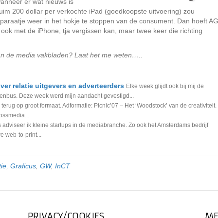
wanneer er wat nieuws is
uim 200 dollar per verkochte iPad (goedkoopste uitvoering) zou
pparaatje weer in het hokje te stoppen van de consument. Dan hoeft A
 ook met de iPhone, tja vergissen kan, maar twee keer die richting
an de media vakbladen? Laat het me weten…..
ver relatie uitgevers en adverteerders
Elke week glijdt ook bij mij de
venbus. Deze week werd mijn aandacht gevestigd...
rug op groot formaat. Adformatie: Picnic’07 – Het ‘Woodstock’ van de creativiteit.
ossmedia...
adviseer ik kleine startups in de mediabranche. Zo ook het Amsterdams bedrijf
 web-to-print...
ie
,
Graficus
,
GW
,
InCT
PRIVACY/COOKIES
ME