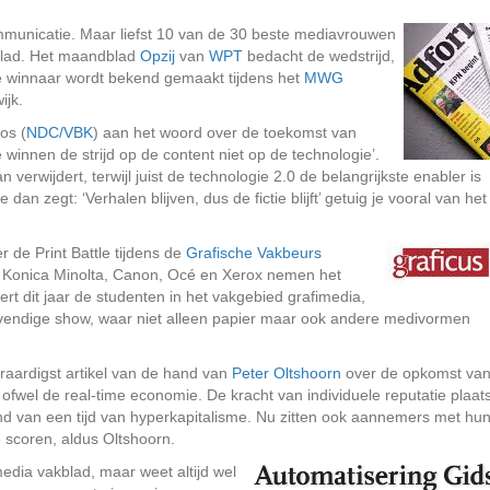
mmunicatie. Maar liefst 10 van de 30 beste mediavrouwen
blad. Het maandblad
Opzij
van
WPT
bedacht de wedstrijd,
De winnaar wordt bekend gemaakt tijdens het
MWG
ijk.
os (
NDC/VBK
) aan het woord over de toekomst van
 winnen de strijd op de content niet op de technologie’.
n verwijdert, terwijl juist de technologie 2.0 de belangrijkste enabler is
an zegt: ‘Verhalen blijven, dus de fictie blijft’ getuig je vooral van het
ver de Print Battle tijdens de
Grafische Vakbeurs
, Konica Minolta, Canon, Océ en Xerox nemen het
rt dit jaar de studenten in het vakgebied grafimedia,
levendige show, waar niet alleen papier maar ook andere medivormen
raardigst artikel van de hand van
Peter Oltshoorn
over de opkomst va
 ofwel de real-time economie. De kracht van individuele reputatie plaats
d van een tijd van hyperkapitalisme. Nu zitten ook aannemers met hu
e scoren, aldus Oltshoorn.
media vakblad, maar weet altijd wel