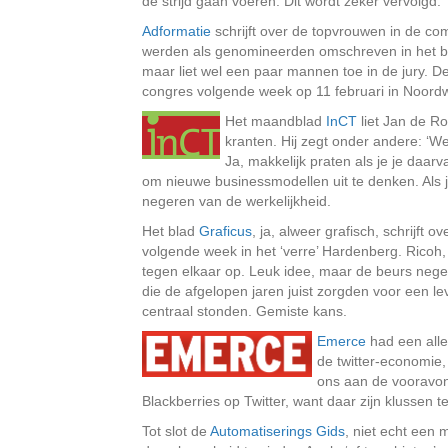
de strijd gaan voeren. Dit wordt zeker vervolgd.
Adformatie
schrijft over de topvrouwen in de co
werden als genomineerden omschreven in het 
maar liet wel een paar mannen toe in de jury. 
congres volgende week op 11 februari in Noordw
Het maandblad
InCT
liet Jan de Ro
kranten. Hij zegt onder andere: ‘We
Ja, makkelijk praten als je je daarva
om nieuwe businessmodellen uit te denken. Als je d
negeren van de werkelijkheid.
Het blad
Graficus
, ja, alweer grafisch, schrijft o
volgende week in het ‘verre’ Hardenberg. Ricoh
tegen elkaar op. Leuk idee, maar de beurs negee
die de afgelopen jaren juist zorgden voor een 
centraal stonden. Gemiste kans.
Emerce
had een alle
de twitter-economie,
ons aan de vooravon
Blackberries op Twitter, want daar zijn klussen t
Tot slot de
Automatiserings Gids
, niet echt een 