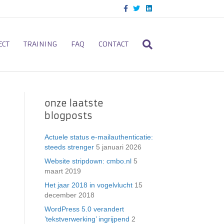
F
T
L
a
w
i
c
i
n
e
t
k
b
t
e
o
e
d
ECT
TRAINING
FAQ
CONTACT
o
r
i
k
n
onze laatste
blogposts
Actuele status e-mailauthenticatie:
steeds strenger
5 januari 2026
Website stripdown: cmbo.nl
5
maart 2019
n
Het jaar 2018 in vogelvlucht
15
december 2018
WordPress 5.0 verandert
’tekstverwerking’ ingrijpend
2