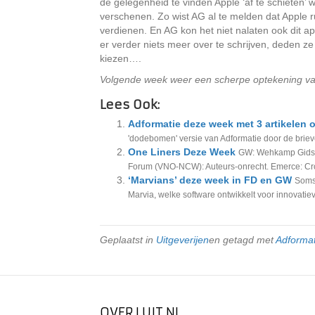
de gelegenheid te vinden Apple ‘af te schieten’ 
verschenen. Zo wist AG al te melden dat Apple r
verdienen. En AG kon het niet nalaten ook dit a
er verder niets meer over te schrijven, deden ze
kiezen….
Volgende week weer een scherpe optekening v
Lees Ook:
Adformatie deze week met 3 artikelen o
'dodebomen' versie van Adformatie door de brie
One Liners Deze Week
GW: Wehkamp Gids te
Forum (VNO-NCW): Auteurs-onrecht. Emerce: Cr
‘Marvians’ deze week in FD en GW
Soms 
Marvia, welke software ontwikkelt voor innovatieve
Geplaatst in
Uitgeverijen
en getagd met
Adformat
OVER LUIT.NL