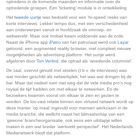
optredens in de komende maanden en informatie over de
optredende groepen. Een ’ticketing’ module is in ontwikkeling.
Het
tweede uurtje
was bedoeld voor een ‘hi-speed’ reeks van
korte interviews. Lekker tempo dus, met een verscheidenheid
aan onderwerpen vanuit in hoofdzaak de omroep- en
webwereld. Maar ook mobiel kwam voldoende aan de orde.
Naast de iPhone app
iPatro
van het patronaat werd ook
Layar
getoond, een augmented reality browser, met compleet nieuwe
mogelijkheden als advertising platform. Het uurtje werd
afgeloren door
Ton Verlind
, die optrad als ‘woedende columnist’.
De zaal, overvol gevuld met stoelen (t.b.v. de interviews) was
wat minder geschikt als netwerkplek, het was wat dringen bij de
bar. Maar dat nadeel nam niet weg dat de vele media pro’s nog
royaal de tijd hadden om met elkaar te netwerken. En de
bezoekers kwamen vooral om elkaar te zien en gezien te
worden. De los-vast relatie binnen een virtueel netwerk wordt op
deze manier ‘op maat’ ingevuld voor mensen werkzaam in de
media branche, die wellicht naast het lidmaatschap van een
‘gewone’ brancheorganisatie, ook eens een uitstapje willen
maken in een wat breder ‘werkveld perspectief’. Het Nederlands
Medianetwerk biedt dat platform.