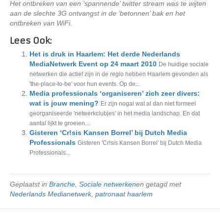
Het ontbreken van een ‘spannende’ twitter stream was te wijten
aan de slechte 3G ontvangst in de ‘betonnen’ bak en het
ontbreken van WiFi.
Lees Ook:
Het is druk in Haarlem: Het derde Nederlands
MediaNetwerk Event op 24 maart 2010
De huidige sociale
netwerken die actief zijn in de regio hebben Haarlem gevonden als
'the-place-to-be' voor hun events. Op de...
Media professionals ‘organiseren’ zich zeer divers:
wat is jouw mening?
Er zijn nogal wat al dan niet formeel
georganiseerde 'netwerkclubjes' in het media landschap. En dat
aantal lijkt te groeien....
Gisteren ‘Cr!sis Kansen Borrel’ bij Dutch Media
Professionals
Gisteren 'Cr!sis Kansen Borrel' bij Dutch Media
Professionals...
Geplaatst in
Branche
,
Sociale netwerken
en getagd met
Nederlands Medianetwerk
,
patronaat haarlem