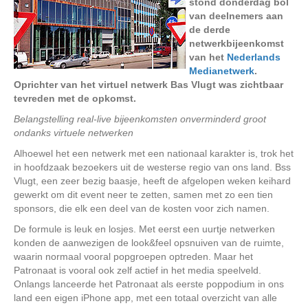
stond donderdag bol
van deelnemers aan
de derde
netwerkbijeenkomst
van het
Nederlands
Medianetwerk
.
Oprichter van het virtuel netwerk Bas Vlugt was zichtbaar
tevreden met de opkomst.
Belangstelling real-live bijeenkomsten onverminderd groot
ondanks virtuele netwerken
Alhoewel het een netwerk met een nationaal karakter is, trok het
in hoofdzaak bezoekers uit de westerse regio van ons land. Bss
Vlugt, een zeer bezig baasje, heeft de afgelopen weken keihard
gewerkt om dit event neer te zetten, samen met zo een tien
sponsors, die elk een deel van de kosten voor zich namen.
De formule is leuk en losjes. Met eerst een uurtje netwerken
konden de aanwezigen de look&feel opsnuiven van de ruimte,
waarin normaal vooral popgroepen optreden. Maar het
Patronaat is vooral ook zelf actief in het media speelveld.
Onlangs lanceerde het Patronaat als eerste poppodium in ons
land een eigen iPhone app, met een totaal overzicht van alle