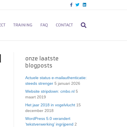
F
T
L
a
w
i
c
i
n
e
t
k
b
t
e
o
e
d
ECT
TRAINING
FAQ
CONTACT
o
r
i
k
n
d
onze laatste
blogposts
Actuele status e-mailauthenticatie:
steeds strenger
5 januari 2026
Website stripdown: cmbo.nl
5
maart 2019
Het jaar 2018 in vogelvlucht
15
december 2018
WordPress 5.0 verandert
’tekstverwerking’ ingrijpend
2