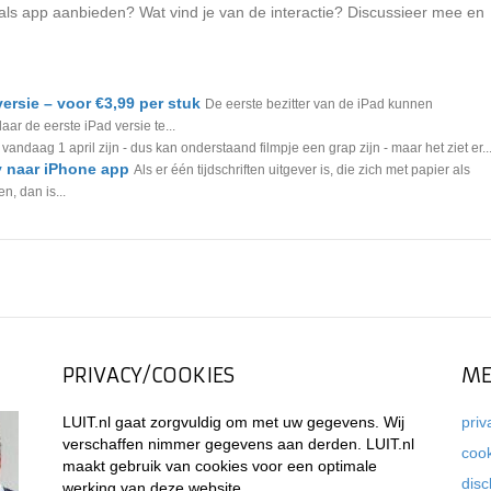
r als app aanbieden? Wat vind je van de interactie? Discussieer mee en
ersie – voor €3,99 per stuk
De eerste bezitter van de iPad kunnen
ar de eerste iPad versie te...
andaag 1 april zijn - dus kan onderstaand filmpje een grap zijn - maar het ziet er..
y naar iPhone app
Als er één tijdschriften uitgever is, die zich met papier als
n, dan is...
PRIVACY/COOKIES
ME
LUIT.nl gaat zorgvuldig om met uw gegevens. Wij
priv
verschaffen nimmer gegevens aan derden. LUIT.nl
coo
maakt gebruik van cookies voor een optimale
disc
werking van deze website.