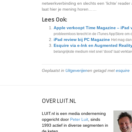
netwerkverbinding en slechts een ‘lichte’ reade
laat hier je mening horen……
Lees Ook:
Apple verkoopt Time Magazine – iPad v
probleemloos terecht in de iTunes AppStore om da
iPad review bij PC Magazine
Het mag dan v
Esquire via e-Ink en Augmented Realit
belangrijkste medium niet snel 'dood' laat verklare
Geplaatst in
Uitgeverijen
en getagd met
esquire
OVER LUIT.NL
LUIT.nl is een media onderneming
opgericht door
Peter Luit
, sinds
1993 actief in diverse segmenten in
de keten.