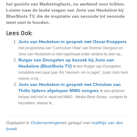
het gezicht van Marketingfacts, nu werkend voor InSites.
Luister naar de leuke vragen van Joris van Heukelom bij
BlueShots TV, die de inspiratie van seconde tot seconde
weet vast te houden.
Lees Ook:
Joris van Heukelom in gesprek met Oscar Kneppers
Het programma van 'Curriculum Vitae' van Ronnie Overgoor en
Joris van Heukelom is met regelmaat onder andere te zien op...
Rutger van Drongelen op bezoek bij Joris van
Heukelom (BlueShots TV)
Ik ken Rutger van Drongelen
inmiddels een paar jaar. Als 'mensen- en cv jager', zoals Joris hem
noemt, is hij...
Joris van Heukelom in gesprek met Christian van
Thillo tijdens afgelopen MWG congres
Ik was gisteren
helaas zelf niet in staat het MWG - Media Werk Groep - congres te
bezoeken, alwaar ik...
Geplaatst in
Ondernemingen
en getagd met
matthijs van den
broek