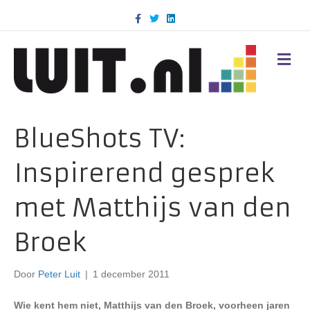
F
T
L
a
w
i
c
i
n
e
t
k
b
t
e
M
o
e
d
E
o
r
i
N
k
n
U
BlueShots TV:
Inspirerend gesprek
met Matthijs van den
Broek
Door
Peter Luit
|
1 december 2011
Wie kent hem niet, Matthijs van den Broek, voorheen jaren