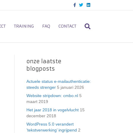
F
T
L
a
w
i
c
i
n
e
t
k
b
t
e
o
e
d
ECT
TRAINING
FAQ
CONTACT
o
r
i
k
n
onze laatste
blogposts
Actuele status e-mailauthenticatie:
steeds strenger
5 januari 2026
Website stripdown: cmbo.nl
5
maart 2019
Het jaar 2018 in vogelvlucht
15
december 2018
WordPress 5.0 verandert
’tekstverwerking’ ingrijpend
2