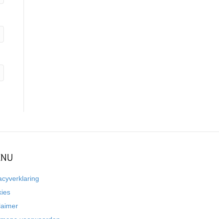
NU
acyverklaring
kies
laimer