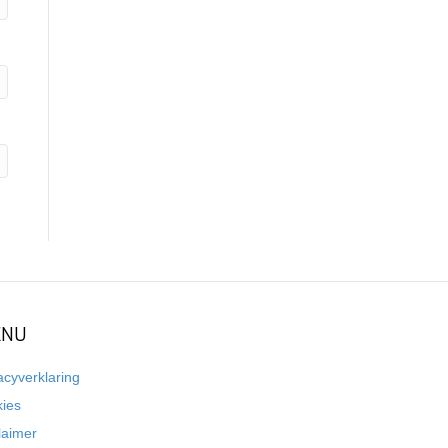
NU
acyverklaring
kies
laimer