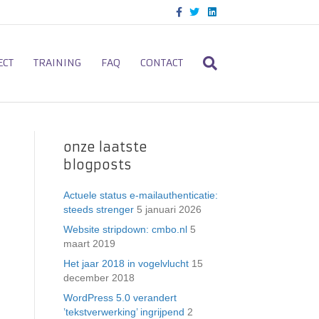
F
T
L
a
w
i
c
i
n
e
t
k
b
t
e
o
e
d
ECT
TRAINING
FAQ
CONTACT
o
r
i
k
n
onze laatste
blogposts
Actuele status e-mailauthenticatie:
steeds strenger
5 januari 2026
Website stripdown: cmbo.nl
5
maart 2019
Het jaar 2018 in vogelvlucht
15
december 2018
WordPress 5.0 verandert
’tekstverwerking’ ingrijpend
2