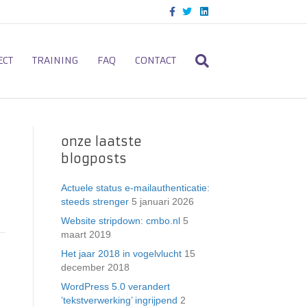
F
T
L
a
w
i
c
i
n
e
t
k
b
t
e
o
e
d
ECT
TRAINING
FAQ
CONTACT
o
r
i
k
n
onze laatste
blogposts
Actuele status e-mailauthenticatie:
steeds strenger
5 januari 2026
Website stripdown: cmbo.nl
5
maart 2019
Het jaar 2018 in vogelvlucht
15
december 2018
WordPress 5.0 verandert
’tekstverwerking’ ingrijpend
2