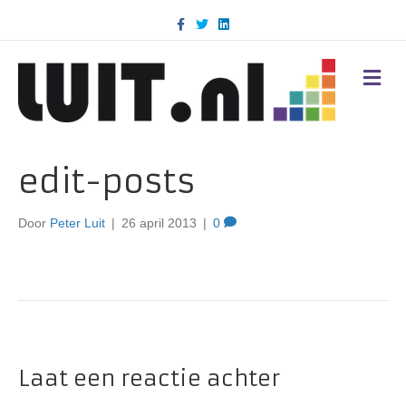
F
T
L
a
w
i
c
i
n
e
t
k
b
t
e
M
o
e
d
E
o
r
i
N
k
n
U
edit-posts
Door
Peter Luit
|
26 april 2013
|
0
Laat een reactie achter