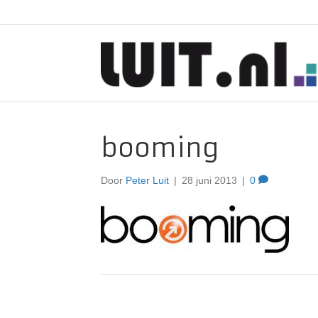
booming
Door
Peter Luit
|
28 juni 2013
|
0