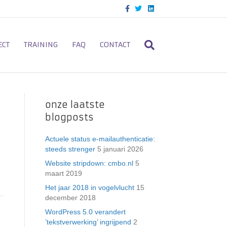
F
T
L
a
w
i
c
i
n
e
t
k
b
t
e
o
e
d
ECT
TRAINING
FAQ
CONTACT
o
r
i
k
n
onze laatste
blogposts
Actuele status e-mailauthenticatie:
steeds strenger
5 januari 2026
Website stripdown: cmbo.nl
5
maart 2019
Het jaar 2018 in vogelvlucht
15
december 2018
WordPress 5.0 verandert
’tekstverwerking’ ingrijpend
2