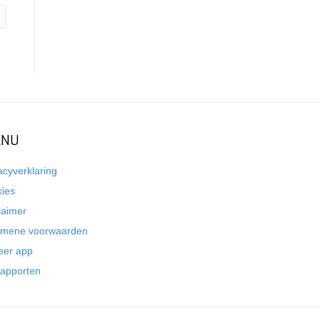
NU
acyverklaring
kies
laimer
emene voorwaarden
eer app
rapporten