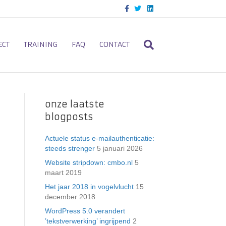
F
T
L
a
w
i
c
i
n
e
t
k
b
t
e
o
e
d
ECT
TRAINING
FAQ
CONTACT
o
r
i
k
n
onze laatste
blogposts
Actuele status e-mailauthenticatie:
steeds strenger
5 januari 2026
Website stripdown: cmbo.nl
5
maart 2019
Het jaar 2018 in vogelvlucht
15
december 2018
WordPress 5.0 verandert
’tekstverwerking’ ingrijpend
2