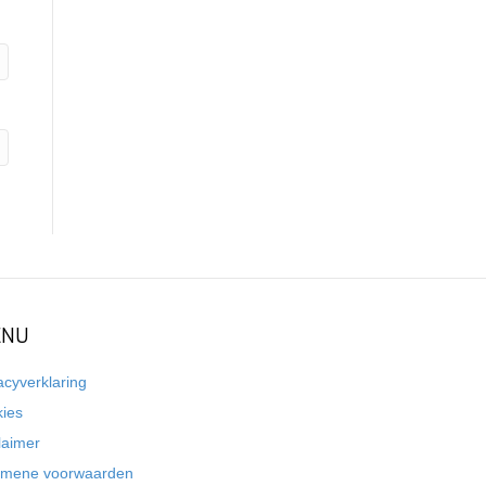
NU
acyverklaring
kies
laimer
emene voorwaarden