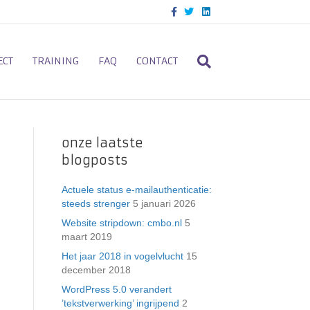
F
T
L
a
w
i
c
i
n
e
t
k
b
t
e
o
e
d
ECT
TRAINING
FAQ
CONTACT
o
r
i
k
n
onze laatste
blogposts
Actuele status e-mailauthenticatie:
steeds strenger
5 januari 2026
Website stripdown: cmbo.nl
5
maart 2019
Het jaar 2018 in vogelvlucht
15
december 2018
WordPress 5.0 verandert
’tekstverwerking’ ingrijpend
2