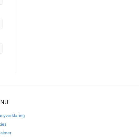
NU
acyverklaring
kies
laimer