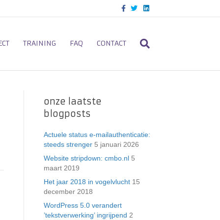
F
T
L
a
w
i
c
i
n
e
t
k
b
t
e
o
e
d
ECT
TRAINING
FAQ
CONTACT
o
r
i
k
n
onze laatste
blogposts
Actuele status e-mailauthenticatie:
steeds strenger
5 januari 2026
Website stripdown: cmbo.nl
5
maart 2019
Het jaar 2018 in vogelvlucht
15
december 2018
WordPress 5.0 verandert
’tekstverwerking’ ingrijpend
2