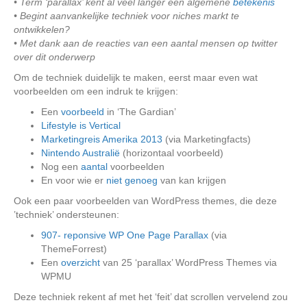
• Term ‘parallax’ kent al veel langer een algemene
betekenis
• Begint aanvankelijke techniek voor niches markt te
ontwikkelen?
• Met dank aan de reacties van een aantal mensen op twitter
over dit onderwerp
Om de techniek duidelijk te maken, eerst maar even wat
voorbeelden om een indruk te krijgen:
Een
voorbeeld
in ‘The Gardian’
Lifestyle is Vertical
Marketingreis Amerika 2013
(via Marketingfacts)
Nintendo Australië
(horizontaal voorbeeld)
Nog een
aantal
voorbeelden
En voor wie er
niet genoeg
van kan krijgen
Ook een paar voorbeelden van WordPress themes, die deze
’techniek’ ondersteunen:
907- reponsive WP One Page Parallax
(via
ThemeForrest)
Een
overzicht
van 25 ‘parallax’ WordPress Themes via
WPMU
Deze techniek rekent af met het ‘feit’ dat scrollen vervelend zou