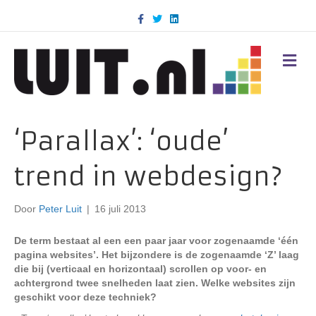
F
T
L
a
w
i
c
i
n
e
t
k
b
t
e
M
o
e
d
E
o
r
i
N
k
n
U
‘Parallax’: ‘oude’
trend in webdesign?
Door
Peter Luit
|
16 juli 2013
De term bestaat al een een paar jaar voor zogenaamde ‘één
pagina websites’. Het bijzondere is de zogenaamde ‘Z’ laag
die bij (verticaal en horizontaal) scrollen op voor- en
achtergrond twee snelheden laat zien. Welke websites zijn
geschikt voor deze techniek?