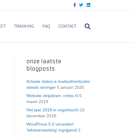
F
T
L
a
w
i
c
i
n
e
t
k
b
t
e
o
e
d
ECT
TRAINING
FAQ
CONTACT
o
r
i
k
n
onze laatste
blogposts
Actuele status e-mailauthenticatie:
steeds strenger
5 januari 2026
Website stripdown: cmbo.nl
5
maart 2019
Het jaar 2018 in vogelvlucht
15
december 2018
WordPress 5.0 verandert
’tekstverwerking’ ingrijpend
2