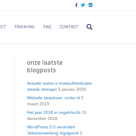
F
T
L
a
w
i
c
i
n
e
t
k
b
t
e
o
e
d
ECT
TRAINING
FAQ
CONTACT
o
r
i
k
n
onze laatste
blogposts
Actuele status e-mailauthenticatie:
steeds strenger
5 januari 2026
Website stripdown: cmbo.nl
5
maart 2019
Het jaar 2018 in vogelvlucht
15
december 2018
WordPress 5.0 verandert
’tekstverwerking’ ingrijpend
2