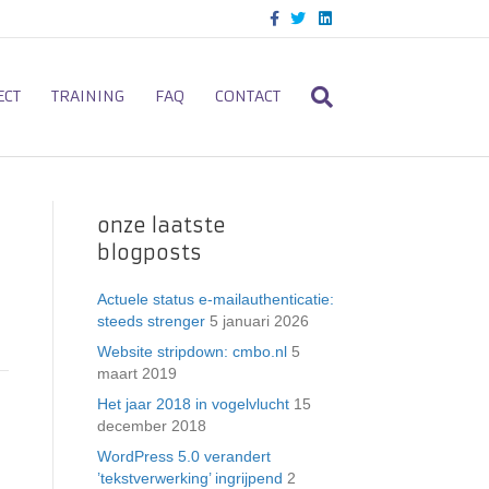
F
T
L
a
w
i
c
i
n
e
t
k
b
t
e
o
e
d
ECT
TRAINING
FAQ
CONTACT
o
r
i
k
n
onze laatste
blogposts
Actuele status e-mailauthenticatie:
steeds strenger
5 januari 2026
Website stripdown: cmbo.nl
5
maart 2019
Het jaar 2018 in vogelvlucht
15
december 2018
WordPress 5.0 verandert
’tekstverwerking’ ingrijpend
2