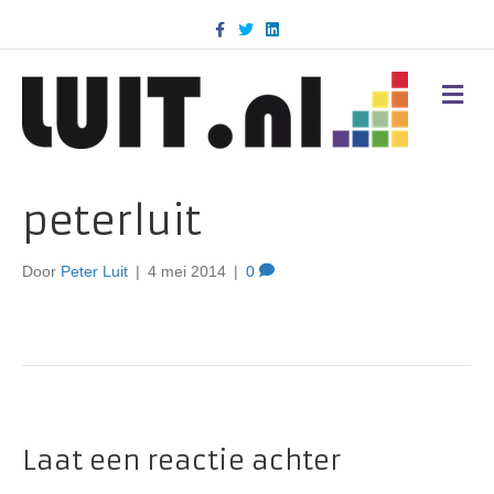
F
T
L
a
w
i
c
i
n
e
t
k
b
t
e
M
o
e
d
E
o
r
i
N
k
n
U
peterluit
Door
Peter Luit
|
4 mei 2014
|
0
Laat een reactie achter