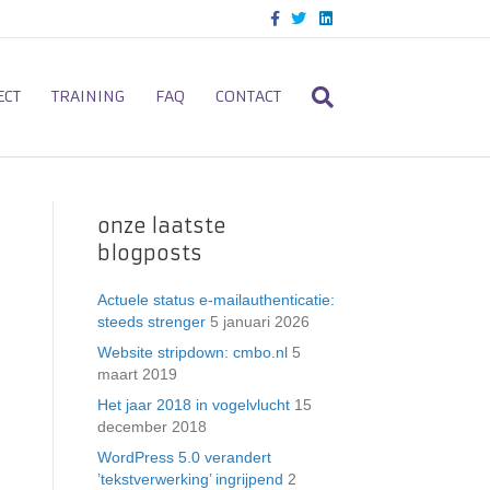
F
T
L
a
w
i
c
i
n
e
t
k
b
t
e
o
e
d
ECT
TRAINING
FAQ
CONTACT
o
r
i
k
n
onze laatste
blogposts
Actuele status e-mailauthenticatie:
steeds strenger
5 januari 2026
Website stripdown: cmbo.nl
5
maart 2019
Het jaar 2018 in vogelvlucht
15
december 2018
WordPress 5.0 verandert
’tekstverwerking’ ingrijpend
2