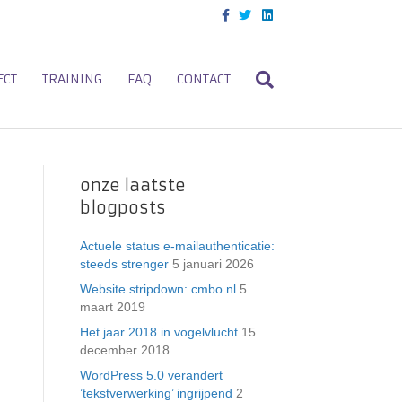
F
T
L
a
w
i
c
i
n
e
t
k
b
t
e
o
e
d
ECT
TRAINING
FAQ
CONTACT
o
r
i
k
n
onze laatste
blogposts
Actuele status e-mailauthenticatie:
steeds strenger
5 januari 2026
Website stripdown: cmbo.nl
5
maart 2019
Het jaar 2018 in vogelvlucht
15
december 2018
WordPress 5.0 verandert
’tekstverwerking’ ingrijpend
2