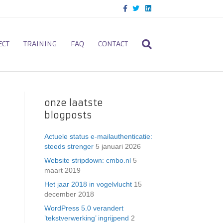
F
T
L
a
w
i
c
i
n
e
t
k
b
t
e
o
e
d
ECT
TRAINING
FAQ
CONTACT
o
r
i
k
n
onze laatste
blogposts
Actuele status e-mailauthenticatie:
steeds strenger
5 januari 2026
Website stripdown: cmbo.nl
5
maart 2019
Het jaar 2018 in vogelvlucht
15
december 2018
WordPress 5.0 verandert
’tekstverwerking’ ingrijpend
2