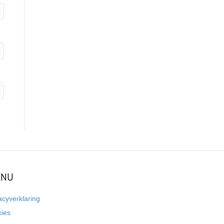
NU
acyverklaring
kies