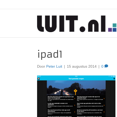
ipad1
Door
Peter Luit
|
15 augustus 2014
|
0