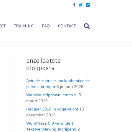
F
T
L
a
w
i
c
i
n
e
t
k
b
t
e
o
e
d
ECT
TRAINING
FAQ
CONTACT
o
r
i
k
n
onze laatste
blogposts
Actuele status e-mailauthenticatie:
steeds strenger
5 januari 2026
Website stripdown: cmbo.nl
5
maart 2019
Het jaar 2018 in vogelvlucht
15
december 2018
WordPress 5.0 verandert
’tekstverwerking’ ingrijpend
2