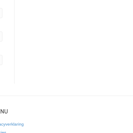
NU
acyverklaring
kies