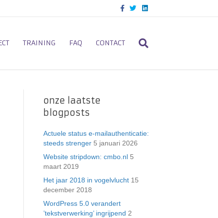
F
T
L
a
w
i
c
i
n
e
t
k
b
t
e
o
e
d
ECT
TRAINING
FAQ
CONTACT
o
r
i
k
n
onze laatste
blogposts
Actuele status e-mailauthenticatie:
steeds strenger
5 januari 2026
Website stripdown: cmbo.nl
5
maart 2019
Het jaar 2018 in vogelvlucht
15
december 2018
WordPress 5.0 verandert
’tekstverwerking’ ingrijpend
2