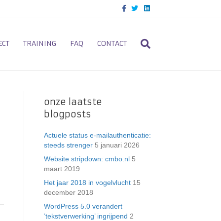
F
T
L
a
w
i
c
i
n
e
t
k
b
t
e
o
e
d
ECT
TRAINING
FAQ
CONTACT
o
r
i
k
n
onze laatste
blogposts
Actuele status e-mailauthenticatie:
steeds strenger
5 januari 2026
Website stripdown: cmbo.nl
5
maart 2019
Het jaar 2018 in vogelvlucht
15
december 2018
WordPress 5.0 verandert
’tekstverwerking’ ingrijpend
2