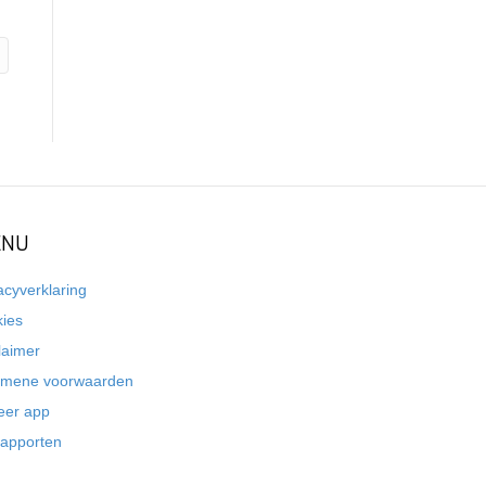
NU
acyverklaring
kies
laimer
emene voorwaarden
eer app
rapporten