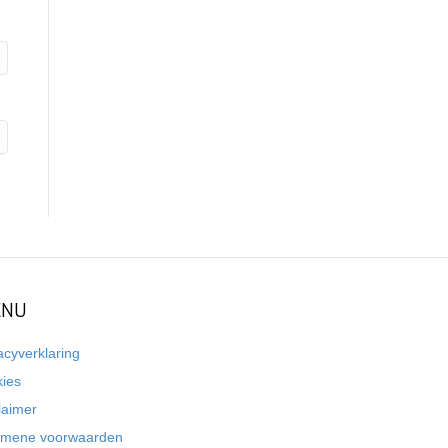
NU
acyverklaring
kies
laimer
emene voorwaarden