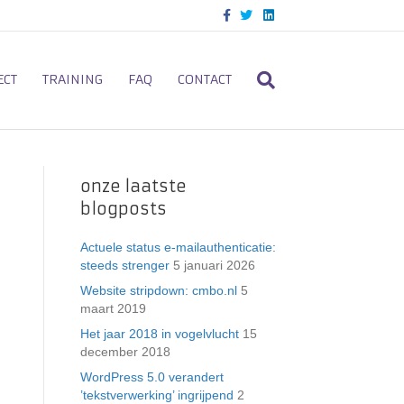
F
T
L
a
w
i
c
i
n
e
t
k
b
t
e
o
e
d
ECT
TRAINING
FAQ
CONTACT
o
r
i
k
n
onze laatste
blogposts
Actuele status e-mailauthenticatie:
steeds strenger
5 januari 2026
Website stripdown: cmbo.nl
5
maart 2019
Het jaar 2018 in vogelvlucht
15
december 2018
WordPress 5.0 verandert
’tekstverwerking’ ingrijpend
2