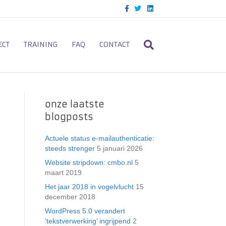
F
T
L
a
w
i
c
i
n
e
t
k
b
t
e
o
e
d
ECT
TRAINING
FAQ
CONTACT
o
r
i
k
n
onze laatste
blogposts
Actuele status e-mailauthenticatie:
steeds strenger
5 januari 2026
Website stripdown: cmbo.nl
5
maart 2019
Het jaar 2018 in vogelvlucht
15
december 2018
WordPress 5.0 verandert
’tekstverwerking’ ingrijpend
2