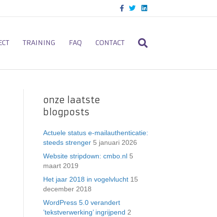
F
T
L
a
w
i
c
i
n
e
t
k
b
t
e
o
e
d
ECT
TRAINING
FAQ
CONTACT
o
r
i
k
n
onze laatste
blogposts
Actuele status e-mailauthenticatie:
steeds strenger
5 januari 2026
Website stripdown: cmbo.nl
5
maart 2019
Het jaar 2018 in vogelvlucht
15
december 2018
WordPress 5.0 verandert
’tekstverwerking’ ingrijpend
2