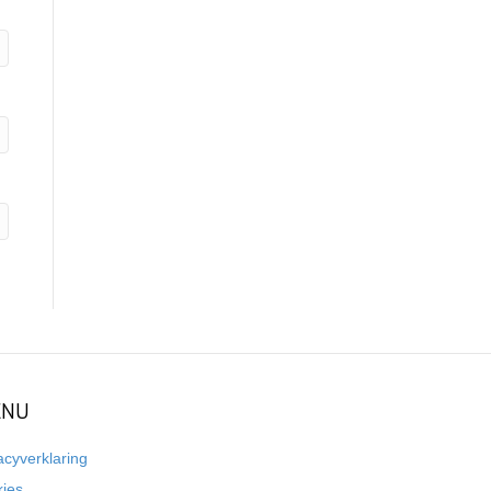
NU
acyverklaring
kies