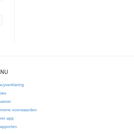
NU
acyverklaring
kies
laimer
emene voorwaarden
eer app
rapporten