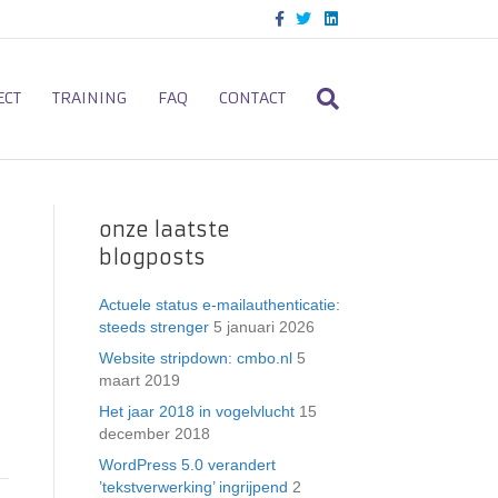
F
T
L
a
w
i
c
i
n
e
t
k
b
t
e
o
e
d
ECT
TRAINING
FAQ
CONTACT
o
r
i
k
n
onze laatste
blogposts
Actuele status e-mailauthenticatie:
steeds strenger
5 januari 2026
Website stripdown: cmbo.nl
5
maart 2019
Het jaar 2018 in vogelvlucht
15
december 2018
WordPress 5.0 verandert
’tekstverwerking’ ingrijpend
2