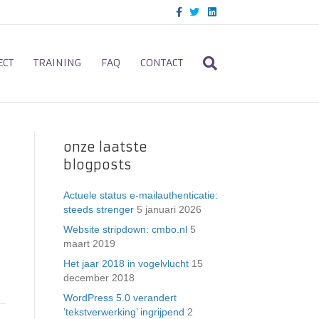
F
T
L
a
w
i
c
i
n
e
t
k
b
t
e
o
e
d
ECT
TRAINING
FAQ
CONTACT
o
r
i
k
n
onze laatste
blogposts
Actuele status e-mailauthenticatie:
steeds strenger
5 januari 2026
Website stripdown: cmbo.nl
5
maart 2019
Het jaar 2018 in vogelvlucht
15
december 2018
WordPress 5.0 verandert
’tekstverwerking’ ingrijpend
2