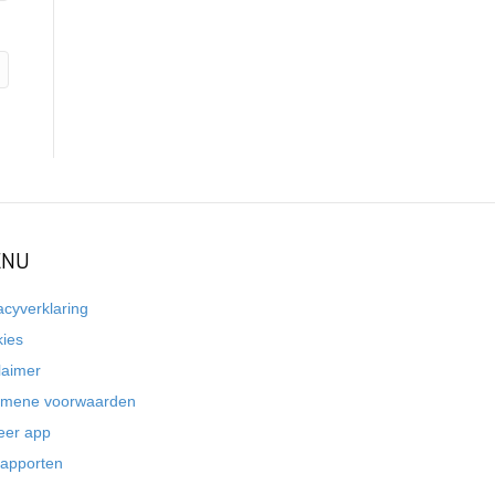
NU
acyverklaring
kies
laimer
emene voorwaarden
eer app
rapporten