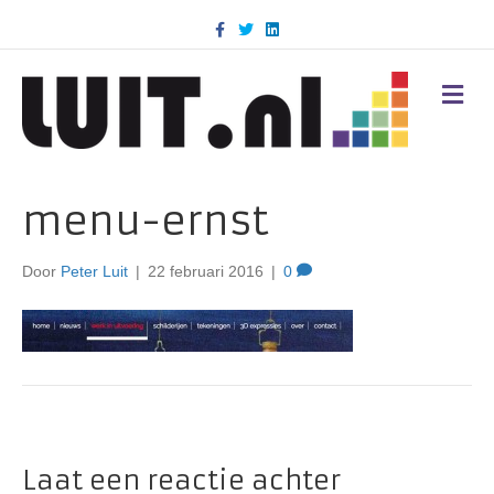
F
T
L
a
w
i
c
i
n
e
t
k
b
t
e
M
o
e
d
E
o
r
i
N
k
n
U
menu-ernst
Door
Peter Luit
|
22 februari 2016
|
0
Laat een reactie achter