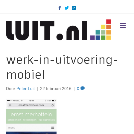
F
T
L
a
w
i
c
i
n
e
t
k
b
t
e
M
o
e
d
E
o
r
i
N
k
n
U
werk-in-uitvoering-
mobiel
Door
Peter Luit
|
22 februari 2016
|
0