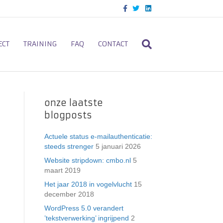
F
T
L
a
w
i
c
i
n
e
t
k
b
t
e
o
e
d
ECT
TRAINING
FAQ
CONTACT
o
r
i
k
n
onze laatste
blogposts
Actuele status e-mailauthenticatie:
steeds strenger
5 januari 2026
Website stripdown: cmbo.nl
5
maart 2019
Het jaar 2018 in vogelvlucht
15
december 2018
WordPress 5.0 verandert
’tekstverwerking’ ingrijpend
2