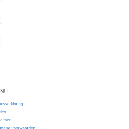
NU
acyverklaring
kies
laimer
emene voorwaarden