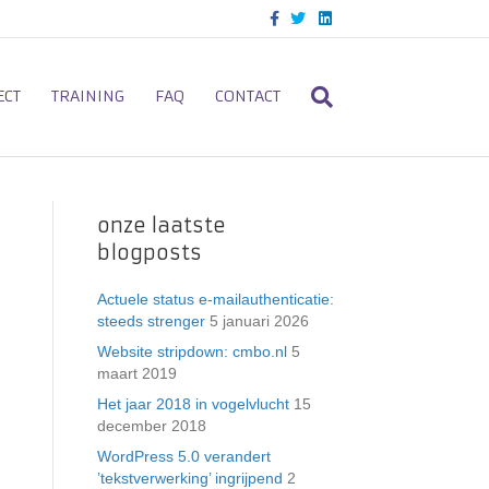
F
T
L
a
w
i
c
i
n
e
t
k
b
t
e
o
e
d
ECT
TRAINING
FAQ
CONTACT
o
r
i
k
n
onze laatste
blogposts
Actuele status e-mailauthenticatie:
steeds strenger
5 januari 2026
Website stripdown: cmbo.nl
5
maart 2019
Het jaar 2018 in vogelvlucht
15
december 2018
WordPress 5.0 verandert
’tekstverwerking’ ingrijpend
2