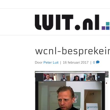
wcnl-besprekei
Door
Peter Luit
|
16 februari 2017
|
0