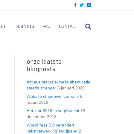
F
T
L
a
w
i
c
i
n
e
t
k
b
t
e
o
e
d
ECT
TRAINING
FAQ
CONTACT
o
r
i
k
n
onze laatste
blogposts
Actuele status e-mailauthenticatie:
steeds strenger
5 januari 2026
Website stripdown: cmbo.nl
5
maart 2019
Het jaar 2018 in vogelvlucht
15
december 2018
WordPress 5.0 verandert
’tekstverwerking’ ingrijpend
2