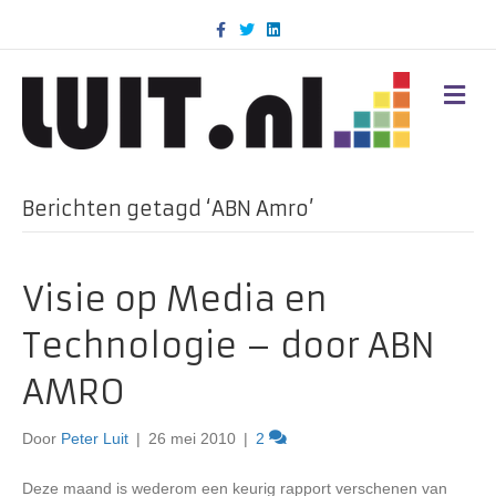
F
T
L
a
w
i
c
i
n
e
t
k
b
t
e
M
o
e
d
E
o
r
i
N
k
n
U
Berichten getagd ‘ABN Amro’
Visie op Media en
Technologie – door ABN
AMRO
Door
Peter Luit
|
26 mei 2010
|
2
Deze maand is wederom een keurig rapport verschenen van