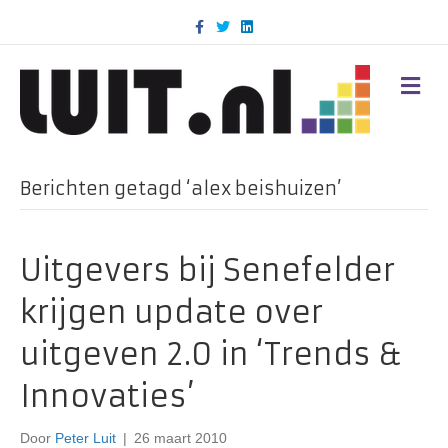
F
T
L
a
w
i
c
i
n
e
t
k
b
t
e
M
o
e
d
E
o
r
i
N
k
n
U
Berichten getagd ‘alex beishuizen’
Uitgevers bij Senefelder
krijgen update over
uitgeven 2.0 in ‘Trends &
Innovaties’
Door
Peter Luit
|
26 maart 2010