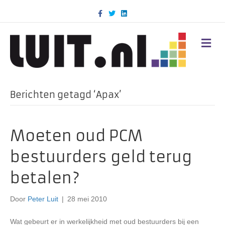
F
T
L
a
w
i
c
i
n
e
t
k
b
t
e
M
o
e
d
E
o
r
i
N
k
n
U
Berichten getagd ‘Apax’
Moeten oud PCM
bestuurders geld terug
betalen?
Door
Peter Luit
|
28 mei 2010
Wat gebeurt er in werkelijkheid met oud bestuurders bij een