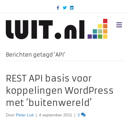
F
T
L
a
w
i
c
i
n
e
t
k
b
t
e
M
o
e
d
E
o
r
i
N
k
n
U
Berichten getagd ‘API’
REST API basis voor
koppelingen WordPress
met ‘buitenwereld’
Door
Peter Luit
|
4 september 2011
|
3