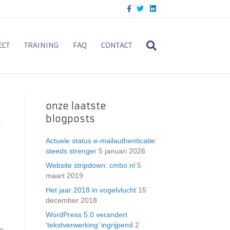
F
T
L
a
w
i
c
i
n
e
t
k
b
t
e
o
e
d
ECT
TRAINING
FAQ
CONTACT
o
r
i
k
n
onze laatste
blogposts
Actuele status e-mailauthenticatie:
steeds strenger
5 januari 2026
Website stripdown: cmbo.nl
5
maart 2019
Het jaar 2018 in vogelvlucht
15
december 2018
WordPress 5.0 verandert
’tekstverwerking’ ingrijpend
2
te