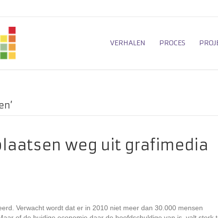
VERHALEN
PROCES
PROJ
en’
laatsen weg uit grafimedia
lveerd. Verwacht wordt dat er in 2010 niet meer dan 30.000 mensen
aar of de huidige economie daar de hoofdschuldige van is, valt sterk 