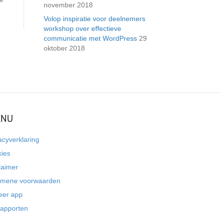
november 2018
Volop inspiratie voor deelnemers
workshop over effectieve
communicatie met WordPress
29
oktober 2018
NU
acyverklaring
kies
laimer
emene voorwaarden
eer app
rapporten