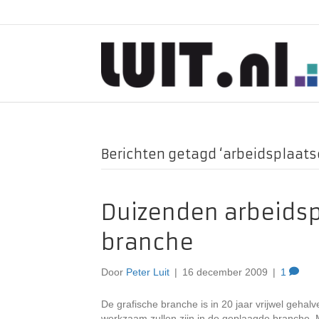
Berichten getagd ‘arbeidsplaats
Duizenden arbeidsp
branche
Door
Peter Luit
|
16 december 2009
|
1
De grafische branche is in 20 jaar vrijwel geha
werkzaam zullen zijn in de geplaagde branche. M