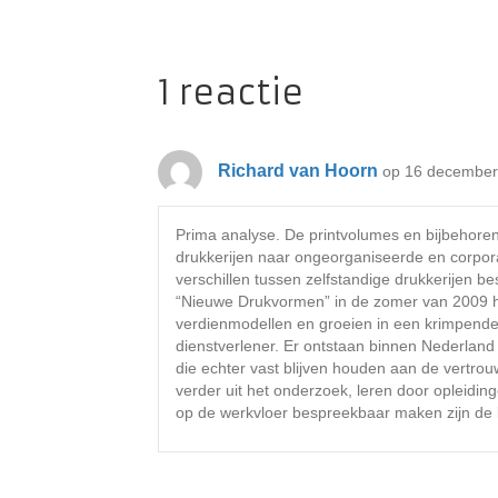
1 reactie
Richard van Hoorn
op 16 december
Prima analyse. De printvolumes en bijbehor
drukkerijen naar ongeorganiseerde en corporat
verschillen tussen zelfstandige drukkerijen be
“Nieuwe Drukvormen” in de zomer van 2009 he
verdienmodellen en groeien in een krimpende
dienstverlener. Er ontstaan binnen Nederland
die echter vast blijven houden aan de vertro
verder uit het onderzoek, leren door opleidi
op de werkvloer bespreekbaar maken zijn de b