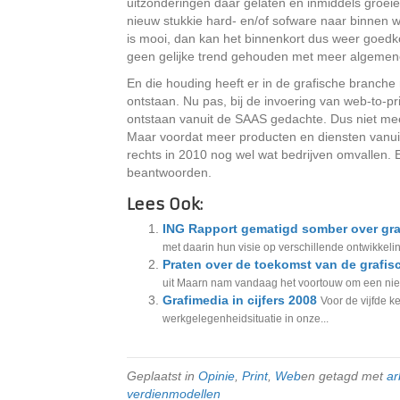
uitzonderingen daar gelaten en inmiddels groeie
nieuw stukkie hard- en/of sofware naar binnen wor
is mooi, dan kan het binnenkort dus weer goedkop
geen gelijke trend gehouden met meer algemene
En die houding heeft er in de grafische branch
ontstaan. Nu pas, bij de invoering van web-to-
ontstaan vanuit de SAAS gedachte. Dus niet mee
Maar voordat meer producten en diensten vanuit 
rechts in 2010 nog wel wat bedrijven omvallen. 
beantwoorden.
Lees Ook:
ING Rapport gematigd somber over gra
met daarin hun visie op verschillende ontwikkeli
Praten over de toekomst van de grafi
uit Maarn nam vandaag het voortouw om een niet a
Grafimedia in cijfers 2008
Voor de vijfde k
werkgelegenheidsituatie in onze...
Geplaatst in
Opinie
,
Print
,
Web
en getagd met
ar
verdienmodellen