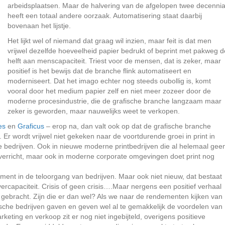
arbeidsplaatsen. Maar de halvering van de afgelopen twee decenni
heeft een totaal andere oorzaak. Automatisering staat daarbij
bovenaan het lijstje.
Het lijkt wel of niemand dat graag wil inzien, maar feit is dat men
vrijwel dezelfde hoeveelheid papier bedrukt of beprint met pakweg d
helft aan menscapaciteit. Triest voor de mensen, dat is zeker, maar
positief is het bewijs dat de branche flink automatiseert en
moderniseert. Dat het imago echter nog steeds oubollig is, komt
vooral door het medium papier zelf en niet meer zozeer door de
moderne procesindustrie, die de grafische branche langzaam maar
zeker is geworden, maar nauwelijks weet te verkopen.
es
en
Graficus
– erop na, dan valt ook op dat de grafische branche
Er wordt vrijwel niet gekeken naar de voortdurende groei in print in
 bedrijven. Ook in nieuwe moderne printbedrijven die al helemaal gee
verricht, maar ook in moderne corporate omgevingen doet print nog
ment in de teloorgang van bedrijven. Maar ook niet nieuw, dat bestaat
rcapaciteit. Crisis of geen crisis….
Maar nergens een positief verhaal
 gebracht. Zijn die er dan wel? Als we naar de rendementen kijken van
afische bedrijven gaven en geven wel al te gemakkelijk de voordelen van
eting en verkoop zit er nog niet ingebijteld, overigens positieve