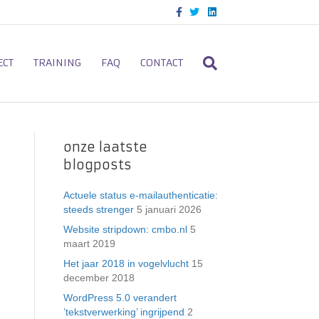
F
T
L
a
w
i
c
i
n
e
t
k
b
t
e
o
e
d
ECT
TRAINING
FAQ
CONTACT
o
r
i
k
n
onze laatste
blogposts
Actuele status e-mailauthenticatie:
steeds strenger
5 januari 2026
Website stripdown: cmbo.nl
5
maart 2019
Het jaar 2018 in vogelvlucht
15
december 2018
WordPress 5.0 verandert
’tekstverwerking’ ingrijpend
2