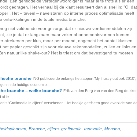
nde. Een gemiddelde vertegenwoordiger is maar al te trots als er een
dt gedragen. Het verhaal bij de klant resulteert dan al snel in: “O, dat
er’. Het – teveel – navelstaren op interne proces optimalisatie heeft
 ontwikkelingen in de totale media branche.
e nog niet voldoende voor gezorgd dat er nieuwe verdienmoddelen zijn
print, zie je dat er langzaam maar zeker abonnementsvormen komen,
r afrekenen per klus, maar per maand, ongeacht het aantal klussen.
het papier geschikt zijn voor nieuwe rekenmodellen, zullen er links en
Een natuurlijke shake-out? Het is triest om dat bevestigend te moeten
fische branche
ING publiceerde onlangs het rapport 'My Inustry outlook 2010',
ngen in de huidige economie....
sche branche – welke branche?
Erik van den Berg van van den Berg drukkeri
l te...
eer is ‘Grafimedia in cijfers’ verschenen. Het boekje geeft een goed overzicht van d
beidsplaatsen
,
Branche
,
cijfers
,
grafimedia
,
Innovatie
,
Mensen
,