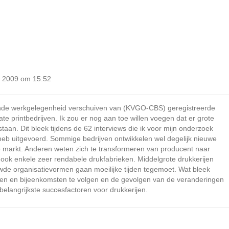
 2009 om 15:52
ende werkgelegenheid verschuiven van (KVGO-CBS) geregistreerde
e printbedrijven. Ik zou er nog aan toe willen voegen dat er grote
staan. Dit bleek tijdens de 62 interviews die ik voor mijn onderzoek
b uitgevoerd. Sommige bedrijven ontwikkelen wel degelijk nieuwe
 markt. Anderen weten zich te transformeren van producent naar
 ook enkele zeer rendabele drukfabrieken. Middelgrote drukkerijen
uwde organisatievormen gaan moeilijke tijden tegemoet. Wat bleek
ngen en bijeenkomsten te volgen en de gevolgen van de veranderingen
elangrijkste succesfactoren voor drukkerijen.