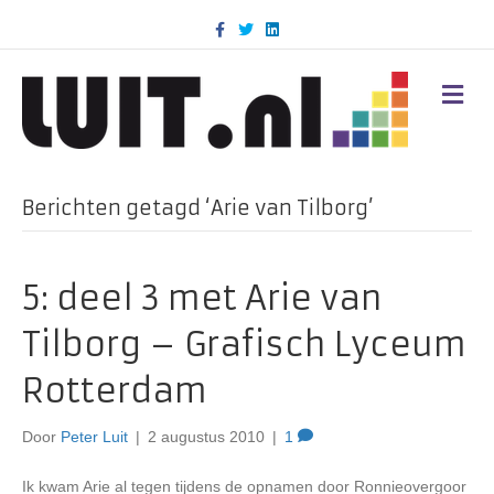
F
T
L
a
w
i
c
i
n
e
t
k
b
t
e
M
o
e
d
E
o
r
i
N
k
n
U
Berichten getagd ‘Arie van Tilborg’
5: deel 3 met Arie van
Tilborg – Grafisch Lyceum
Rotterdam
Door
Peter Luit
|
2 augustus 2010
|
1
Ik kwam Arie al tegen tijdens de opnamen door Ronnieovergoor