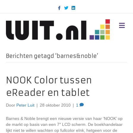
F
T
L
a
w
i
c
i
n
e
t
k
b
t
e
M
o
e
d
E
o
r
i
N
k
n
U
Berichten getagd ‘barnes&noble’
NOOK Color tussen
eReader en tablet
Door
Peter Luit
|
28 oktober 2010
|
1
Barnes & Noble brengt een nieuwe versie van haar ‘NOOK’ op
de markt op basis van een 7″ LCD scherm. De boekhandelaar
lijkt niet te willen wachten op fullcolor eInk, hetgeen voor de