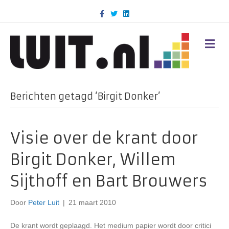
F
T
L
a
w
i
c
i
n
e
t
k
b
t
e
M
o
e
d
E
o
r
i
N
k
n
U
Berichten getagd ‘Birgit Donker’
Visie over de krant door
Birgit Donker, Willem
Sijthoff en Bart Brouwers
Door
Peter Luit
|
21 maart 2010
De krant wordt geplaagd. Het medium papier wordt door critici