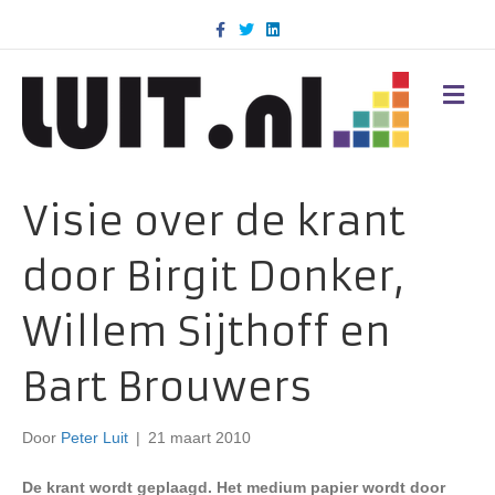
F
T
L
a
w
i
c
i
n
e
t
k
b
t
e
M
o
e
d
E
o
r
i
N
k
n
U
Visie over de krant
door Birgit Donker,
Willem Sijthoff en
Bart Brouwers
Door
Peter Luit
|
21 maart 2010
De krant wordt geplaagd. Het medium papier wordt door