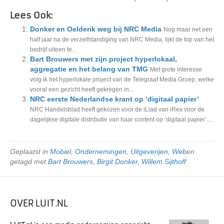
Lees Ook:
Donker en Oelderik weg bij NRC Media
Nog maar net een
half jaar na de verzelfstandiging van NRC Media, lijkt de top van het
bedrijf uiteen te...
Bart Brouwers met zijn project hyperlokaal,
aggregatie en het belang van TMG
Met grote interesse
volg ik het hyperlokale project van de Telegraaf Media Groep, welke
vooral een gezicht heeft gekregen in...
NRC eerste Nederlandse krant op ‘digitaal papier’
NRC Handelsblad heeft gekozen voor de iLiad van iRex voor de
dagelijkse digitale distributie van haar content op ‘digitaal papier’....
Geplaatst in
Mobiel
,
Ondernemingen
,
Uitgeverijen
,
Web
en
getagd met
Bart Brouwers
,
Birgit Donker
,
Willem Sijthoff
OVER LUIT.NL