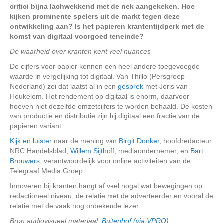
critici bijna lachwekkend met de nek aangekeken. Hoe
kijken prominente spelers uit de markt tegen deze
ontwikkeling aan? Is het papieren krantentijdperk met de
komst van digitaal voorgoed teneinde?
De waarheid over kranten kent veel nuances
De cijfers voor papier kennen een heel andere toegevoegde
waarde in vergelijking tot digitaal. Van Thillo (Persgroep
Nederland) zei dat laatst al in een
gesprek
met Joris van
Heukelom. Het rendement op digitaal is enorm, daarvoor
hoeven niet dezelfde omzetcijfers te worden behaald. De kosten
van productie en distributie zijn bij digitaal een fractie van de
papieren variant.
Kijk en luister
naar de mening van
Birgit Donker
, hoofdredacteur
NRC Handelsblad,
Willem Sijthoff
, mediaondernemer, en
Bart
Brouwers
, verantwoordelijk voor online activiteiten van de
Telegraaf Media Groep.
Innoveren bij kranten hangt af veel nogal wat bewegingen op
redactioneel niveau, de relatie met de adverteerder en vooral de
relatie met de vaak nog onbekende lezer.
Bron audiovisueel materiaal:
Buitenhof (via VPRO)
.