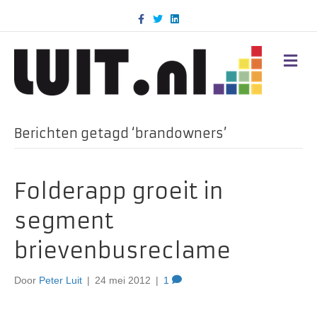
F
T
L
a
w
i
c
i
n
e
t
k
b
t
e
M
o
e
d
E
o
r
i
N
k
n
U
Berichten getagd ‘brandowners’
Folderapp groeit in
segment
brievenbusreclame
Door
Peter Luit
|
24 mei 2012
|
1