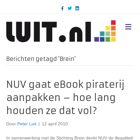
F
T
L
a
w
i
c
i
n
e
t
k
b
t
e
M
o
e
d
E
o
r
i
N
k
n
U
Berichten getagd ‘Brein’
NUV gaat eBook piraterij
aanpakken – hoe lang
houden ze dat vol?
Door
Peter Luit
|
12 april 2010
In samenwerking met de Stichting Brein denkt NUV de illegaliteit