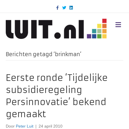
F
T
L
a
w
i
c
i
n
e
t
k
b
t
e
M
o
e
d
E
o
r
i
N
k
n
U
Berichten getagd ‘brinkman’
Eerste ronde ‘Tijdelijke
subsidieregeling
Persinnovatie’ bekend
gemaakt
Door
Peter Luit
|
24 april 2010